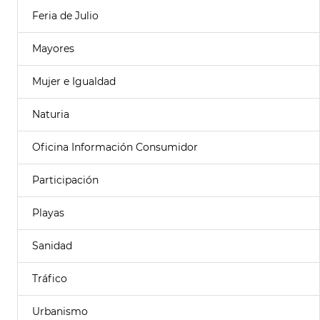
Feria de Julio
Mayores
Mujer e Igualdad
Naturia
Oficina Información Consumidor
Participación
Playas
Sanidad
Tráfico
Urbanismo