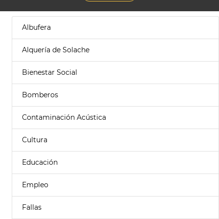
Albufera
Alquería de Solache
Bienestar Social
Bomberos
Contaminación Acústica
Cultura
Educación
Empleo
Fallas