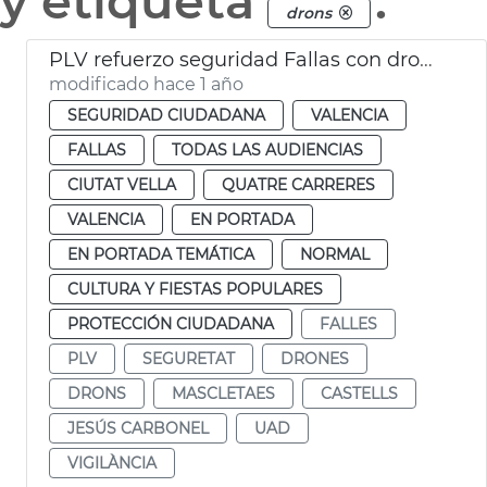
y etiqueta
.
drons
PLV refuerzo seguridad Fallas con drones
modificado hace 1 año
SEGURIDAD CIUDADANA
VALENCIA
FALLAS
TODAS LAS AUDIENCIAS
CIUTAT VELLA
QUATRE CARRERES
VALENCIA
EN PORTADA
EN PORTADA TEMÁTICA
NORMAL
CULTURA Y FIESTAS POPULARES
PROTECCIÓN CIUDADANA
FALLES
PLV
SEGURETAT
DRONES
DRONS
MASCLETAES
CASTELLS
JESÚS CARBONEL
UAD
VIGILÀNCIA