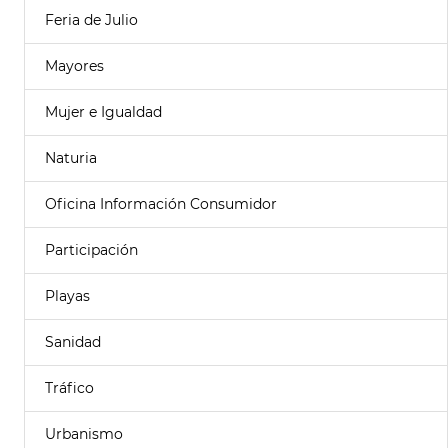
Feria de Julio
Mayores
Mujer e Igualdad
Naturia
Oficina Información Consumidor
Participación
Playas
Sanidad
Tráfico
Urbanismo