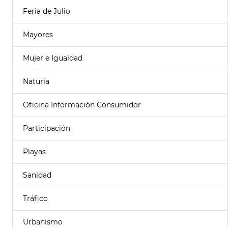
Feria de Julio
Mayores
Mujer e Igualdad
Naturia
Oficina Información Consumidor
Participación
Playas
Sanidad
Tráfico
Urbanismo