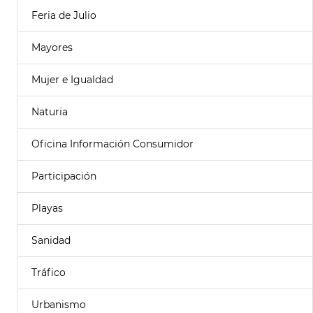
Feria de Julio
Mayores
Mujer e Igualdad
Naturia
Oficina Información Consumidor
Participación
Playas
Sanidad
Tráfico
Urbanismo