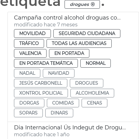
etiqueta
.
drogues
Campaña control alcohol droguas comidas empresa Navidad
modificado hace 7 meses
MOVILIDAD
SEGURIDAD CIUDADANA
TRÁFICO
TODAS LAS AUDIENCIAS
VALENCIA
EN PORTADA
EN PORTADA TEMÁTICA
NORMAL
NADAL
NAVIDAD
JESÚS CARBONELL
DROGUES
XONTROL POLICIAL
ALCOHOLEMIA
DORGAS
COMIDAS
CENAS
SOPARS
DINARS
Dia Internacional Ús Indegut de Drogues
modificado hace 1 año