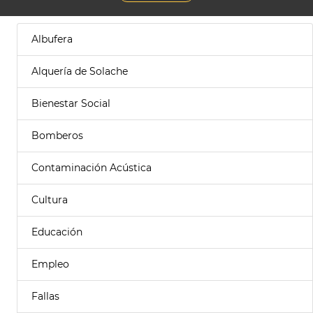
Albufera
Alquería de Solache
Bienestar Social
Bomberos
Contaminación Acústica
Cultura
Educación
Empleo
Fallas