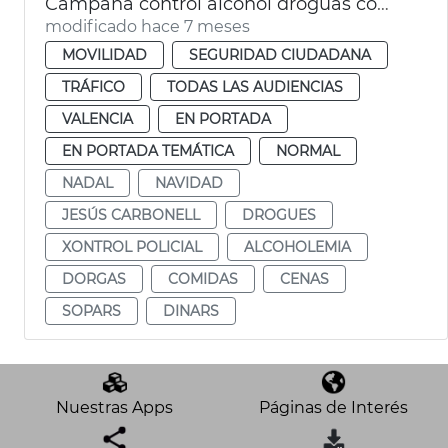
Campaña control alcohol droguas comidas empresa Navidad
modificado hace 7 meses
MOVILIDAD
SEGURIDAD CIUDADANA
TRÁFICO
TODAS LAS AUDIENCIAS
VALENCIA
EN PORTADA
EN PORTADA TEMÁTICA
NORMAL
NADAL
NAVIDAD
JESÚS CARBONELL
DROGUES
XONTROL POLICIAL
ALCOHOLEMIA
DORGAS
COMIDAS
CENAS
SOPARS
DINARS
Nuestras Apps
Páginas de Interés