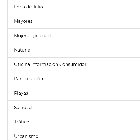
Feria de Julio
Mayores
Mujer e Igualdad
Naturia
Oficina Información Consumidor
Participación
Playas
Sanidad
Tráfico
Urbanismo