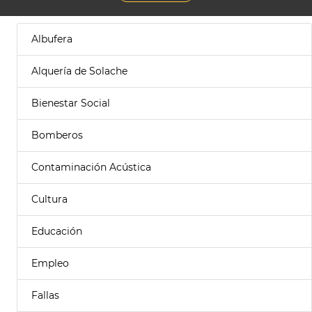
Albufera
Alquería de Solache
Bienestar Social
Bomberos
Contaminación Acústica
Cultura
Educación
Empleo
Fallas