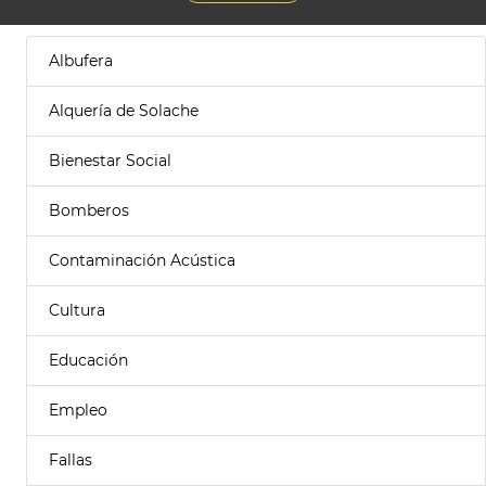
Albufera
Alquería de Solache
Bienestar Social
Bomberos
Contaminación Acústica
Cultura
Educación
Empleo
Fallas