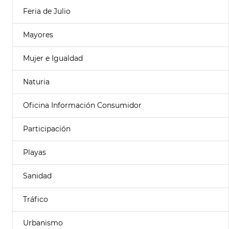
Feria de Julio
Mayores
Mujer e Igualdad
Naturia
Oficina Información Consumidor
Participación
Playas
Sanidad
Tráfico
Urbanismo