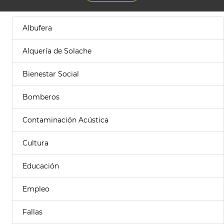
Albufera
Alquería de Solache
Bienestar Social
Bomberos
Contaminación Acústica
Cultura
Educación
Empleo
Fallas