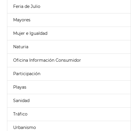
Feria de Julio
Mayores
Mujer e Igualdad
Naturia
Oficina Información Consumidor
Participación
Playas
Sanidad
Tráfico
Urbanismo