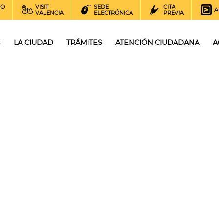
NO
VISIT
SEDE
CITA
A
VALENCIA
ELECTRÓNICA
PREVIA
O
LA CIUDAD
TRÁMITES
ATENCIÓN CIUDADANA
A