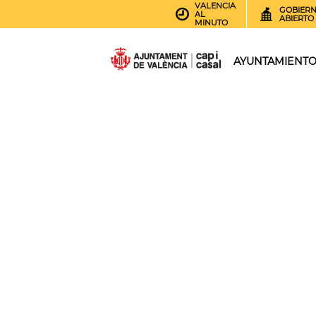
VALENCIA
GOBIER
AL
ABIERTO
MINUTO
AYUNTAMIENT