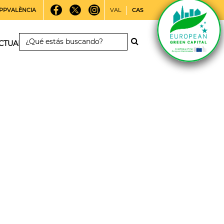
PPVALÈNCIA
VAL
CAS
CTUALIDAD