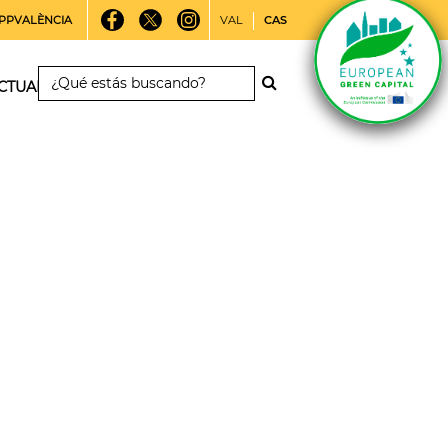
PPVALÈNCIA
VAL
CAS
CTUALIDAD