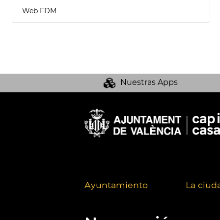
Web FDM
Nuestras Apps
Ayuntamiento
La ciud