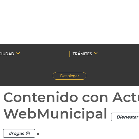
CIUDAD
TRÁMITES
Desplegar
Contenido con Act
WebMunicipal
Bienestar 
.
drogas