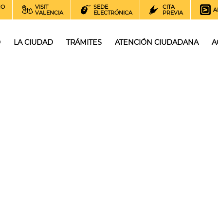
NO
VISIT
SEDE
CITA
A
VALENCIA
ELECTRÓNICA
PREVIA
O
LA CIUDAD
TRÁMITES
ATENCIÓN CIUDADANA
A