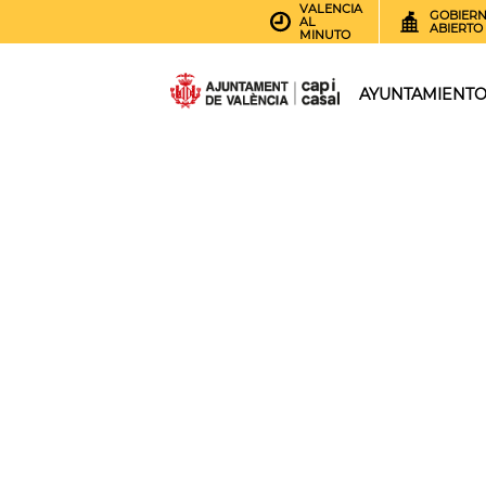
VALENCIA
GOBIER
AL
ABIERTO
MINUTO
AYUNTAMIENT