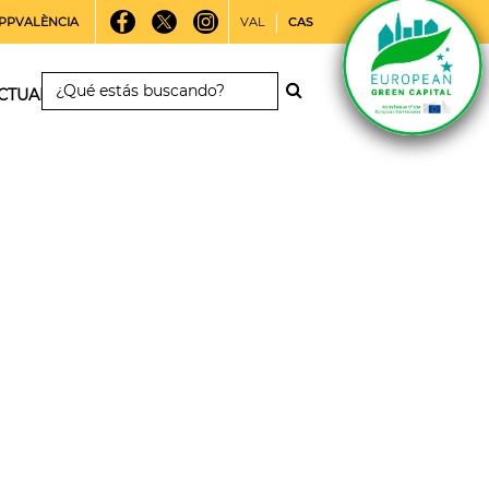
PPVALÈNCIA
VAL
CAS
CTUALIDAD