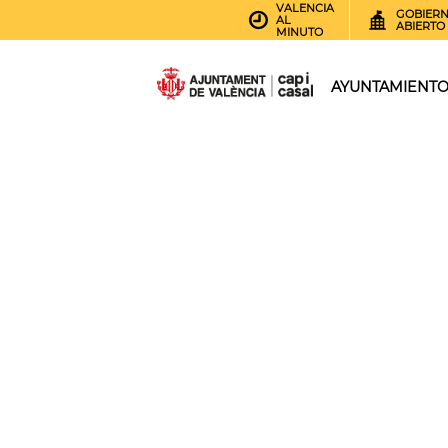
VALENCIA
GOBIER
AL
ABIERTO
MINUTO
AYUNTAMIENT