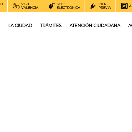
NO
VISIT
SEDE
CITA
A
VALENCIA
ELECTRÓNICA
PREVIA
O
LA CIUDAD
TRÁMITES
ATENCIÓN CIUDADANA
A