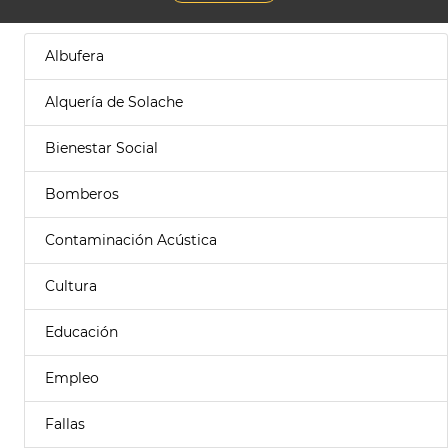
Albufera
Alquería de Solache
Bienestar Social
Bomberos
Contaminación Acústica
Cultura
Educación
Empleo
Fallas