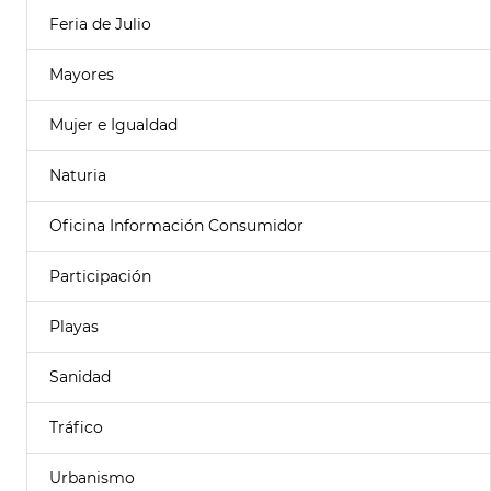
Feria de Julio
Mayores
Mujer e Igualdad
Naturia
Oficina Información Consumidor
Participación
Playas
Sanidad
Tráfico
Urbanismo