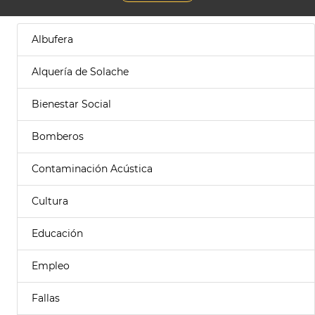
Albufera
Alquería de Solache
Bienestar Social
Bomberos
Contaminación Acústica
Cultura
Educación
Empleo
Fallas