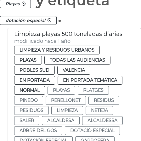
y etiqueta
Playas
.
dotación especial
Limpieza playas 500 toneladas diarias
modificado hace 1 año
LIMPIEZA Y RESIDUOS URBANOS
PLAYAS
TODAS LAS AUDIENCIAS
POBLES SUD
VALENCIA
EN PORTADA
EN PORTADA TEMÁTICA
NORMAL
PLAYAS
PLATGES
PINEDO
PERELLONET
RESIDUS
RESIDUOS
LIMPIEZA
NETEJA
SALER
ALCALDESA
ALCALDESSA
ARBRE DEL GOS
DOTACIÓ ESPECIAL
DOTACIÓN ESPECIAL
GARROFERA