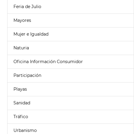
Feria de Julio
Mayores
Mujer e Igualdad
Naturia
Oficina Información Consumidor
Participación
Playas
Sanidad
Tráfico
Urbanismo