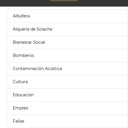
Albufera
Alquería de Solache
Bienestar Social
Bomberos
Contaminación Acústica
Cultura
Educación
Empleo
Fallas