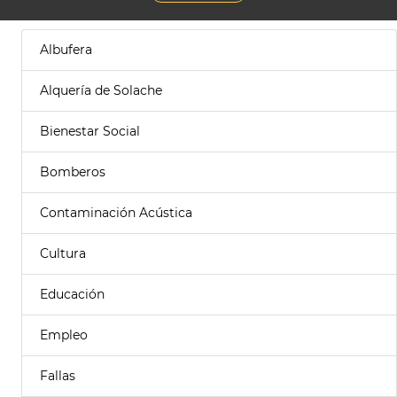
Albufera
Alquería de Solache
Bienestar Social
Bomberos
Contaminación Acústica
Cultura
Educación
Empleo
Fallas