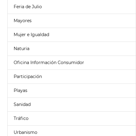
Feria de Julio
Mayores
Mujer e Igualdad
Naturia
Oficina Información Consumidor
Participación
Playas
Sanidad
Tráfico
Urbanismo