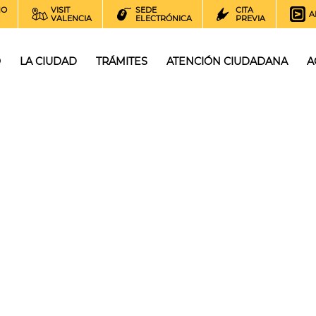
NO
VISIT
SEDE
CITA
A
VALENCIA
ELECTRÓNICA
PREVIA
O
LA CIUDAD
TRÁMITES
ATENCIÓN CIUDADANA
A