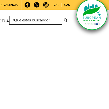
PPVALÈNCIA
VAL
CAS
CTUALIDAD