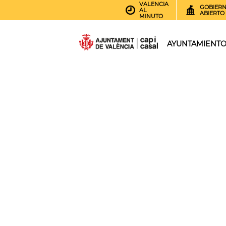
VALENCIA
GOBIER
AL
ABIERTO
MINUTO
AYUNTAMIENT