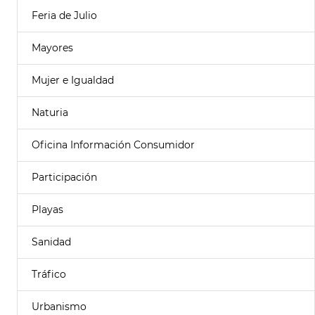
Feria de Julio
Mayores
Mujer e Igualdad
Naturia
Oficina Información Consumidor
Participación
Playas
Sanidad
Tráfico
Urbanismo