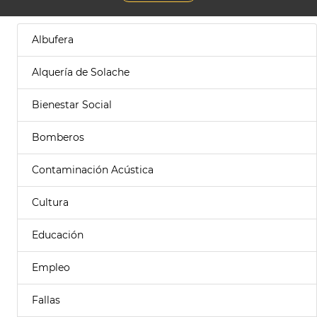
Albufera
Alquería de Solache
Bienestar Social
Bomberos
Contaminación Acústica
Cultura
Educación
Empleo
Fallas