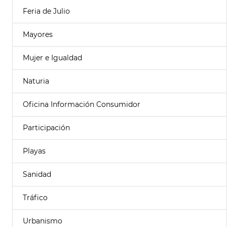
Feria de Julio
Mayores
Mujer e Igualdad
Naturia
Oficina Información Consumidor
Participación
Playas
Sanidad
Tráfico
Urbanismo