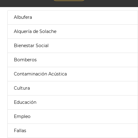
Albufera
Alquería de Solache
Bienestar Social
Bomberos
Contaminación Acústica
Cultura
Educación
Empleo
Fallas