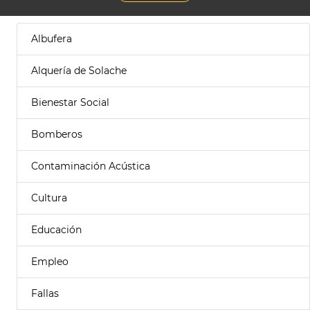
Albufera
Alquería de Solache
Bienestar Social
Bomberos
Contaminación Acústica
Cultura
Educación
Empleo
Fallas