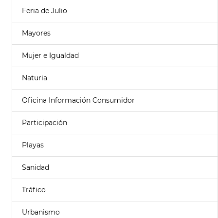
Feria de Julio
Mayores
Mujer e Igualdad
Naturia
Oficina Información Consumidor
Participación
Playas
Sanidad
Tráfico
Urbanismo