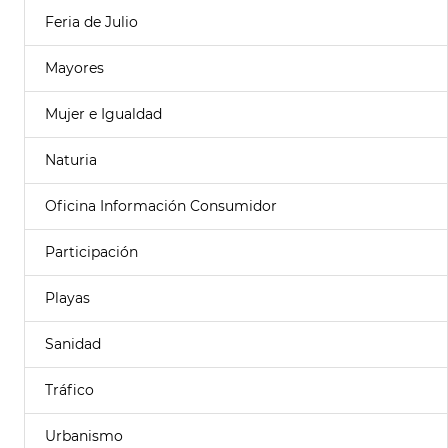
Feria de Julio
Mayores
Mujer e Igualdad
Naturia
Oficina Información Consumidor
Participación
Playas
Sanidad
Tráfico
Urbanismo