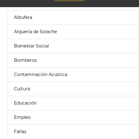
Albufera
Alquería de Solache
Bienestar Social
Bomberos
Contaminación Acústica
Cultura
Educación
Empleo
Fallas