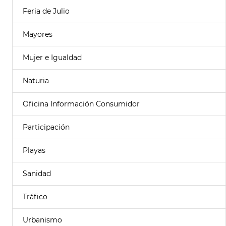
Feria de Julio
Mayores
Mujer e Igualdad
Naturia
Oficina Información Consumidor
Participación
Playas
Sanidad
Tráfico
Urbanismo