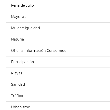
Feria de Julio
Mayores
Mujer e Igualdad
Naturia
Oficina Información Consumidor
Participación
Playas
Sanidad
Tráfico
Urbanismo