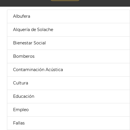
Albufera
Alquería de Solache
Bienestar Social
Bomberos
Contaminación Acústica
Cultura
Educación
Empleo
Fallas