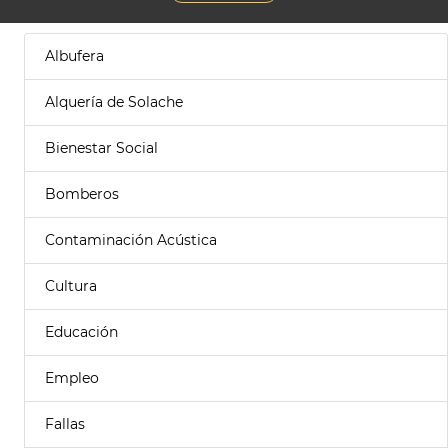
Albufera
Alquería de Solache
Bienestar Social
Bomberos
Contaminación Acústica
Cultura
Educación
Empleo
Fallas