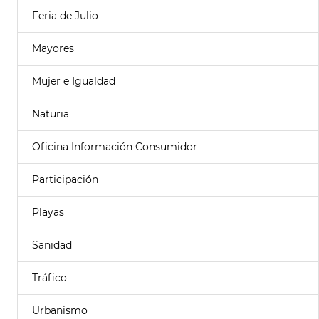
Feria de Julio
Mayores
Mujer e Igualdad
Naturia
Oficina Información Consumidor
Participación
Playas
Sanidad
Tráfico
Urbanismo