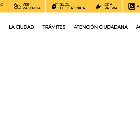
NO
VISIT
SEDE
CITA
A
VALENCIA
ELECTRÓNICA
PREVIA
O
LA CIUDAD
TRÁMITES
ATENCIÓN CIUDADANA
A