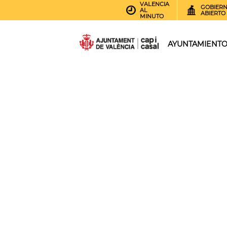
VALENCIA
GOBIER
AL
ABIERTO
MINUTO
AYUNTAMIENT