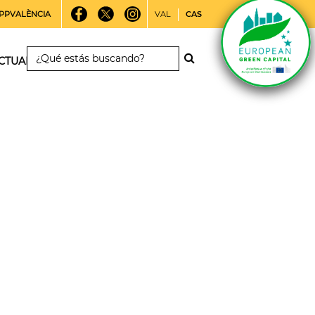
PPVALÈNCIA
VAL
CAS
CTUALIDAD