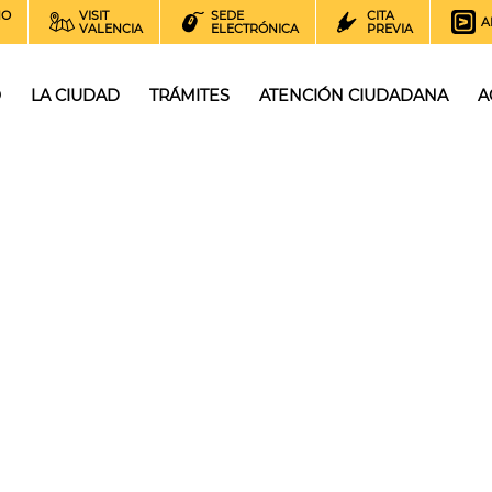
NO
VISIT
SEDE
CITA
A
VALENCIA
ELECTRÓNICA
PREVIA
O
LA CIUDAD
TRÁMITES
ATENCIÓN CIUDADANA
A