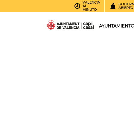
VALENCIA
GOBIER
AL
ABIERTO
MINUTO
AYUNTAMIENT