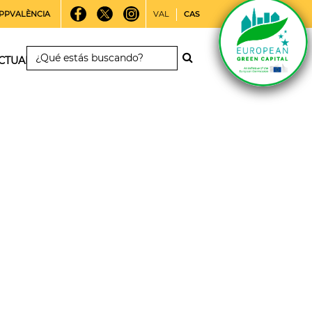
PPVALÈNCIA
VAL
CAS
CTUALIDAD