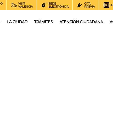
NO
VISIT
SEDE
CITA
A
VALENCIA
ELECTRÓNICA
PREVIA
O
LA CIUDAD
TRÁMITES
ATENCIÓN CIUDADANA
A