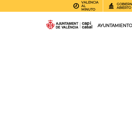
VALENCIA
GOBIER
AL
ABIERTO
MINUTO
AYUNTAMIENT