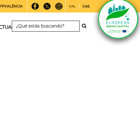
PPVALÈNCIA
VAL
CAS
CTUALIDAD