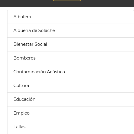
Albufera
Alquería de Solache
Bienestar Social
Bomberos
Contaminación Acústica
Cultura
Educación
Empleo
Fallas