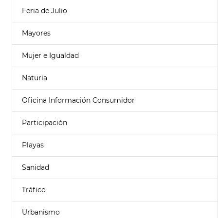
Feria de Julio
Mayores
Mujer e Igualdad
Naturia
Oficina Información Consumidor
Participación
Playas
Sanidad
Tráfico
Urbanismo