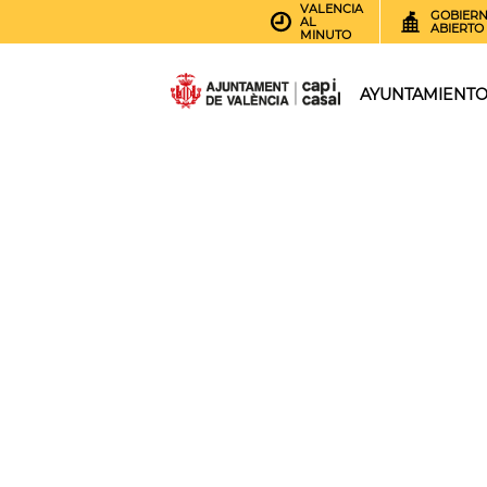
VALENCIA
GOBIER
AL
ABIERTO
MINUTO
AYUNTAMIENT