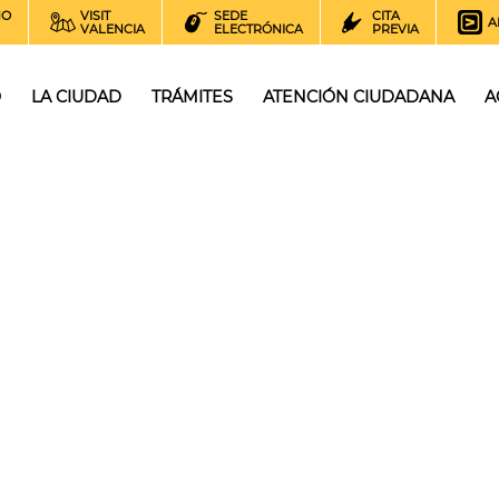
NO
VISIT
SEDE
CITA
A
VALENCIA
ELECTRÓNICA
PREVIA
O
LA CIUDAD
TRÁMITES
ATENCIÓN CIUDADANA
A