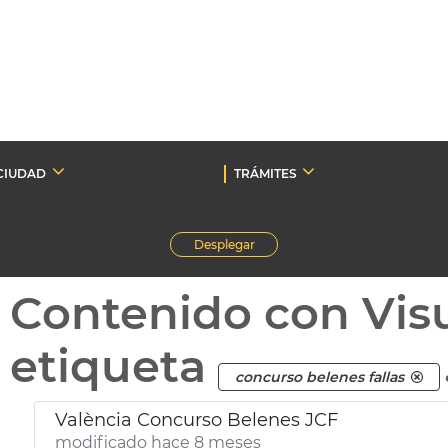
CIUDAD
TRÁMITES
Desplegar
Contenido con Vis
etiqueta
concurso belenes fallas
València Concurso Belenes JCF
modificado hace 8 meses