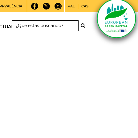
PPVALÈNCIA
VAL
CAS
CTUALIDAD