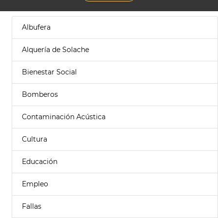
Albufera
Alquería de Solache
Bienestar Social
Bomberos
Contaminación Acústica
Cultura
Educación
Empleo
Fallas