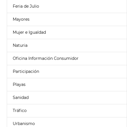
Feria de Julio
Mayores
Mujer e Igualdad
Naturia
Oficina Información Consumidor
Participación
Playas
Sanidad
Tráfico
Urbanismo