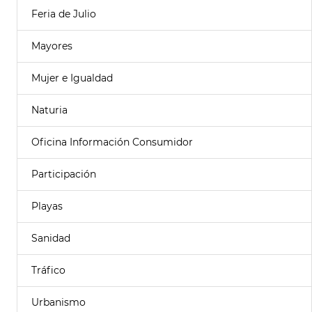
Feria de Julio
Mayores
Mujer e Igualdad
Naturia
Oficina Información Consumidor
Participación
Playas
Sanidad
Tráfico
Urbanismo