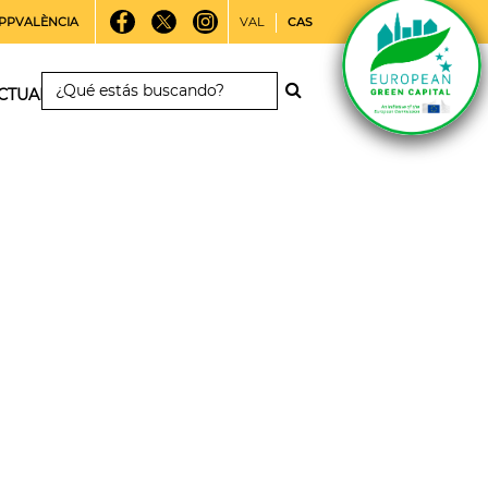
PPVALÈNCIA
VAL
CAS
CTUALIDAD