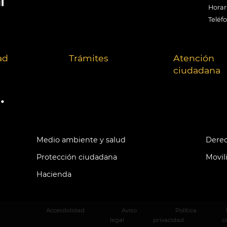
Horari
Teléf
ad
Trámites
Atención
ciudadana
.
Medio ambiente y salud
Derec
Protección ciudadana
Movil
Hacienda
Accesibilidad
Aviso
Política
legal
privacidad
c