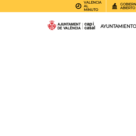
VALENCIA
GOBIER
AL
ABIERTO
MINUTO
AYUNTAMIENT