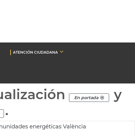
ATENCIÓN CIUDADANA
ualización
y
En portada
.
omunidades energéticas València