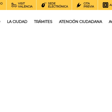
NO
VISIT
SEDE
CITA
A
VALENCIA
ELECTRÓNICA
PREVIA
O
LA CIUDAD
TRÁMITES
ATENCIÓN CIUDADANA
A