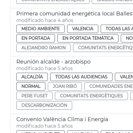
Primera comunidad energética local Balles
modificado hace 4 años
MEDIO AMBIENTE
VALENCIA
TODAS LAS 
EN PORTADA
EN PORTADA TEMÁTICA
NO
ALEJANDRO RAMON
COMUNITATS ENERGÈTIQ
Reunión alcalde - arzobispo
modificado hace 5 años
ALCALDÍA
TODAS LAS AUDIENCIAS
VALE
NORMAL
JOAN RIBÓ
COMUNIDADES ENE
PERE FUSET
COMUNITATS ENERGÈTIQUES
DESCARBONIZACIÓN
Convenio València Clima i Energia
modificado hace 5 años