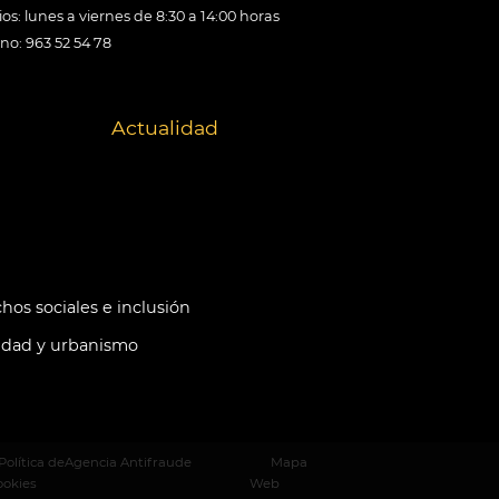
os: lunes a viernes de 8:30 a 14:00 horas
ono: 963 52 54 78
Actualidad
hos sociales e inclusión
idad y urbanismo
Política de
Agencia Antifraude
Mapa
ookies
Web