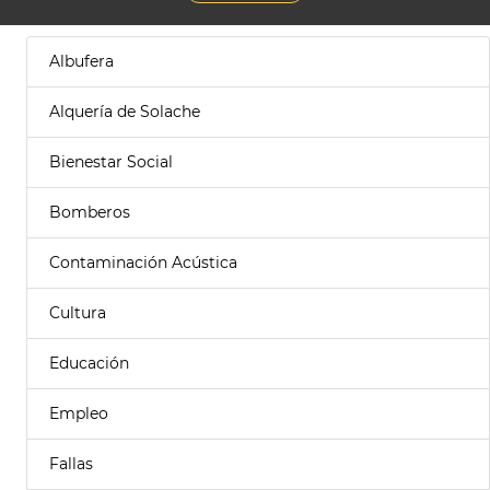
Albufera
Alquería de Solache
Bienestar Social
Bomberos
Contaminación Acústica
Cultura
Educación
Empleo
Fallas