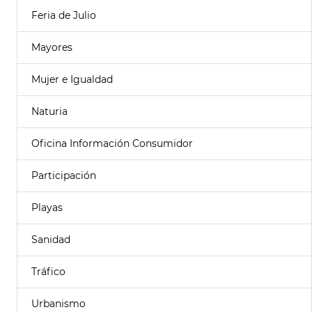
Feria de Julio
Mayores
Mujer e Igualdad
Naturia
Oficina Información Consumidor
Participación
Playas
Sanidad
Tráfico
Urbanismo