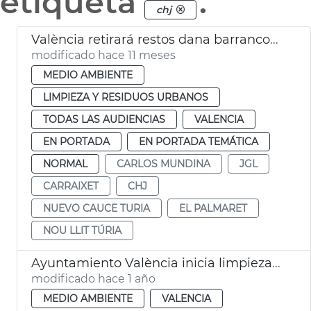
etiqueta
.
chj
València retirará restos dana barrancos Carraixet Palmaret
modificado hace 11 meses
MEDIO AMBIENTE
LIMPIEZA Y RESIDUOS URBANOS
TODAS LAS AUDIENCIAS
VALENCIA
EN PORTADA
EN PORTADA TEMÁTICA
NORMAL
CARLOS MUNDINA
JGL
CARRAIXET
CHJ
NUEVO CAUCE TURIA
EL PALMARET
NOU LLIT TÚRIA
Ayuntamiento València inicia limpieza nuevo cauce Turia dana
modificado hace 1 año
MEDIO AMBIENTE
VALENCIA