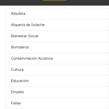
Albufera
Alquería de Solache
Bienestar Social
Bomberos
Contaminación Acústica
Cultura
Educación
Empleo
Fallas