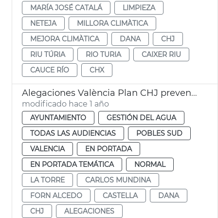
MARÍA JOSÉ CATALÁ
LIMPIEZA
NETEJA
MILLORA CLIMÀTICA
MEJORA CLIMÀTICA
DANA
CHJ
RIU TÚRIA
RIO TURIA
CAIXER RIU
CAUCE RÍO
CHX
Alegaciones València Plan CHJ prevención dana
modificado hace 1 año
AYUNTAMIENTO
GESTIÓN DEL AGUA
TODAS LAS AUDIENCIAS
POBLES SUD
VALENCIA
EN PORTADA
EN PORTADA TEMÁTICA
NORMAL
LA TORRE
CARLOS MUNDINA
FORN ALCEDO
CASTELLA
DANA
CHJ
ALEGACIONES