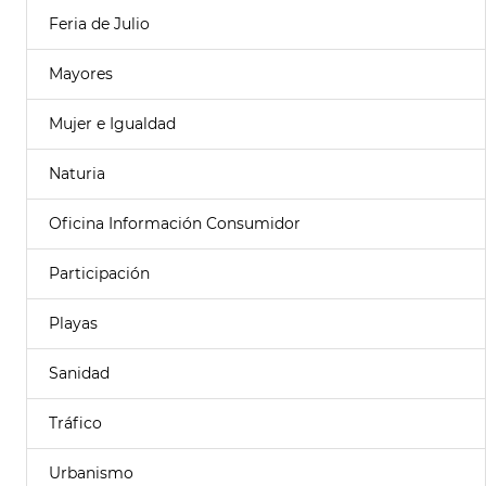
Feria de Julio
Mayores
Mujer e Igualdad
Naturia
Oficina Información Consumidor
Participación
Playas
Sanidad
Tráfico
Urbanismo