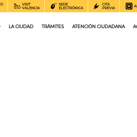
NO
VISIT
SEDE
CITA
A
VALENCIA
ELECTRÓNICA
PREVIA
O
LA CIUDAD
TRÁMITES
ATENCIÓN CIUDADANA
A