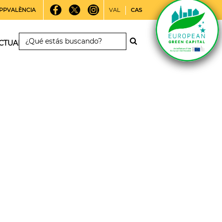
PPVALÈNCIA
VAL
CAS
CTUALIDAD