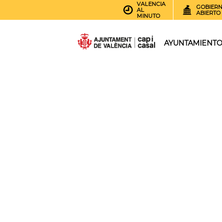
VALENCIA
GOBIER
AL
ABIERTO
MINUTO
AYUNTAMIENT