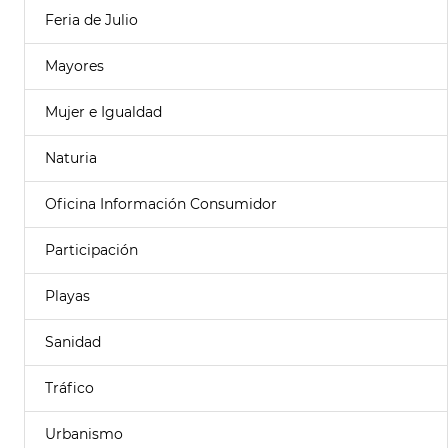
Feria de Julio
Mayores
Mujer e Igualdad
Naturia
Oficina Información Consumidor
Participación
Playas
Sanidad
Tráfico
Urbanismo