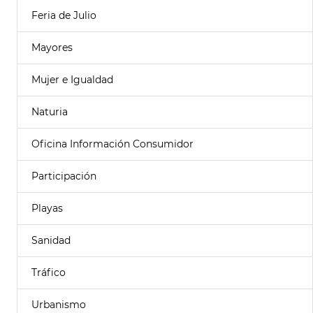
Feria de Julio
Mayores
Mujer e Igualdad
Naturia
Oficina Información Consumidor
Participación
Playas
Sanidad
Tráfico
Urbanismo