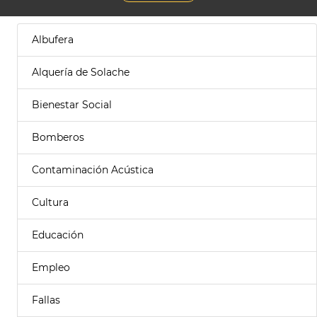
Albufera
Alquería de Solache
Bienestar Social
Bomberos
Contaminación Acústica
Cultura
Educación
Empleo
Fallas