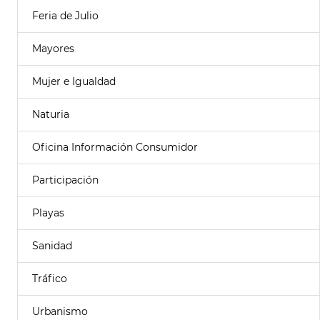
Feria de Julio
Mayores
Mujer e Igualdad
Naturia
Oficina Información Consumidor
Participación
Playas
Sanidad
Tráfico
Urbanismo