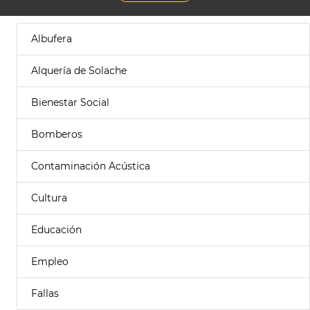
Albufera
Alquería de Solache
Bienestar Social
Bomberos
Contaminación Acústica
Cultura
Educación
Empleo
Fallas