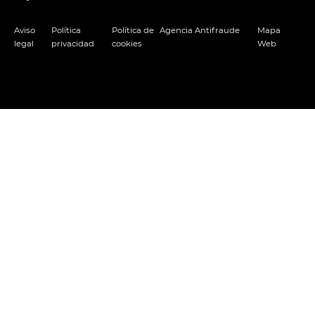
Aviso
Política
Política de
Agencia Antifraude
Mapa
legal
privacidad
cookies
Web