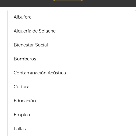
Albufera
Alquería de Solache
Bienestar Social
Bomberos
Contaminación Acústica
Cultura
Educación
Empleo
Fallas