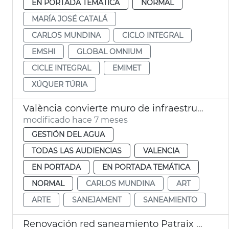
EN PORTADA TEMÁTICA
NORMAL
MARÍA JOSÉ CATALÁ
CARLOS MUNDINA
CICLO INTEGRAL
EMSHI
GLOBAL OMNIUM
CICLE INTEGRAL
EMIMET
XÚQUER TÚRIA
València convierte muro de infraestructuras saneamiento en arte urbano
modificado hace 7 meses
GESTIÓN DEL AGUA
TODAS LAS AUDIENCIAS
VALENCIA
EN PORTADA
EN PORTADA TEMÁTICA
NORMAL
CARLOS MUNDINA
ART
ARTE
SANEJAMENT
SANEAMIENTO
Renovación red saneamiento Patraix València