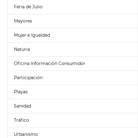
Feria de Julio
Mayores
Mujer e Igualdad
Naturia
Oficina Información Consumidor
Participación
Playas
Sanidad
Tráfico
Urbanismo