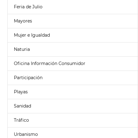
Feria de Julio
Mayores
Mujer e Igualdad
Naturia
Oficina Información Consumidor
Participación
Playas
Sanidad
Tráfico
Urbanismo