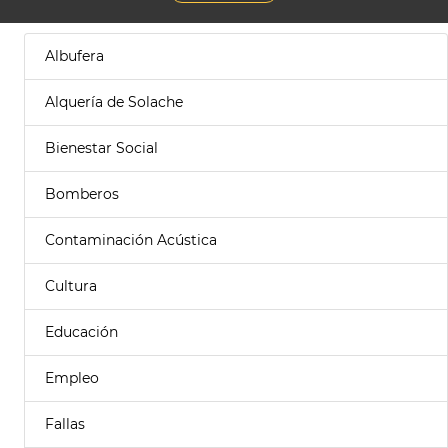
Albufera
Alquería de Solache
Bienestar Social
Bomberos
Contaminación Acústica
Cultura
Educación
Empleo
Fallas