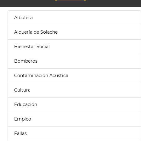
Albufera
Alquería de Solache
Bienestar Social
Bomberos
Contaminación Acústica
Cultura
Educación
Empleo
Fallas