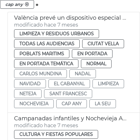
.
cap any
València prevé un dispositivo especial limpia en Navidad
modificado hace 7 meses
LIMPIEZA Y RESIDUOS URBANOS
TODAS LAS AUDIENCIAS
CIUTAT VELLA
POBLATS MARITIMS
EN PORTADA
EN PORTADA TEMÁTICA
NORMAL
CARLOS MUNDINA
NADAL
NAVIDAD
EL CABANYAL
LIMPIEZA
NETEJA
SANT FRANCESC
NOCHEVIEJA
CAP ANY
LA SEU
Campanadas infantiles y Nochevieja Ayuntamiento València
modificado hace 7 meses
CULTURA Y FIESTAS POPULARES