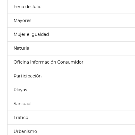
Feria de Julio
Mayores
Mujer e Igualdad
Naturia
Oficina Información Consumidor
Participación
Playas
Sanidad
Tráfico
Urbanismo