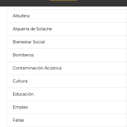
Albufera
Alquería de Solache
Bienestar Social
Bomberos
Contaminación Acústica
Cultura
Educación
Empleo
Fallas