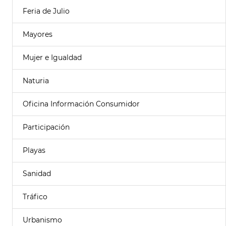
Feria de Julio
Mayores
Mujer e Igualdad
Naturia
Oficina Información Consumidor
Participación
Playas
Sanidad
Tráfico
Urbanismo