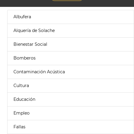
Albufera
Alquería de Solache
Bienestar Social
Bomberos
Contaminación Acústica
Cultura
Educación
Empleo
Fallas