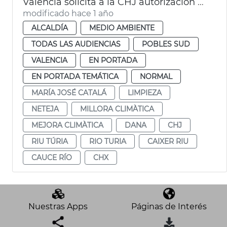
València solicita a la CHJ autorización para limipar el cauce del Turia
modificado hace 1 año
ALCALDÍA
MEDIO AMBIENTE
TODAS LAS AUDIENCIAS
POBLES SUD
VALENCIA
EN PORTADA
EN PORTADA TEMÁTICA
NORMAL
MARÍA JOSÉ CATALÁ
LIMPIEZA
NETEJA
MILLORA CLIMÀTICA
MEJORA CLIMÀTICA
DANA
CHJ
RIU TÚRIA
RIO TURIA
CAIXER RIU
CAUCE RÍO
CHX
Nuestras Apps
Páginas de Interés