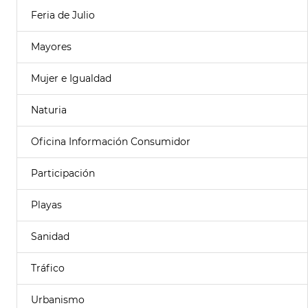
Feria de Julio
Mayores
Mujer e Igualdad
Naturia
Oficina Información Consumidor
Participación
Playas
Sanidad
Tráfico
Urbanismo