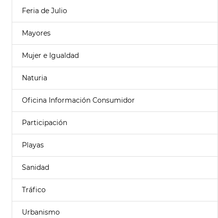
Feria de Julio
Mayores
Mujer e Igualdad
Naturia
Oficina Información Consumidor
Participación
Playas
Sanidad
Tráfico
Urbanismo