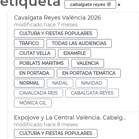
etiqueta
.
cabalgata reyes
Cavalgata Reyes València 2026
modificado hace 7 meses
CULTURA Y FIESTAS POPULARES
TRÁFICO
TODAS LAS AUDIENCIAS
CIUTAT VELLA
EIXAMPLE
POBLATS MARITIMS
VALENCIA
EN PORTADA
EN PORTADA TEMÁTICA
NORMAL
NADAL
NAVIDAD
CAVALCADA REIS
CABALGATA REYES
MÓNICA GIL
Expojove y La Central València. Cabalgata Reyes 2026
modificado hace 8 meses
CULTURA Y FIESTAS POPULARES