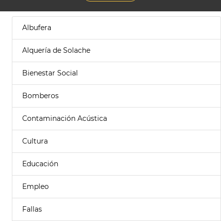
Albufera
Alquería de Solache
Bienestar Social
Bomberos
Contaminación Acústica
Cultura
Educación
Empleo
Fallas