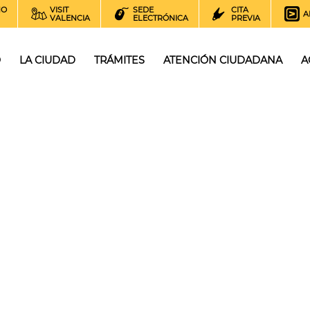
NO
VISIT
SEDE
CITA
A
VALENCIA
ELECTRÓNICA
PREVIA
O
LA CIUDAD
TRÁMITES
ATENCIÓN CIUDADANA
A