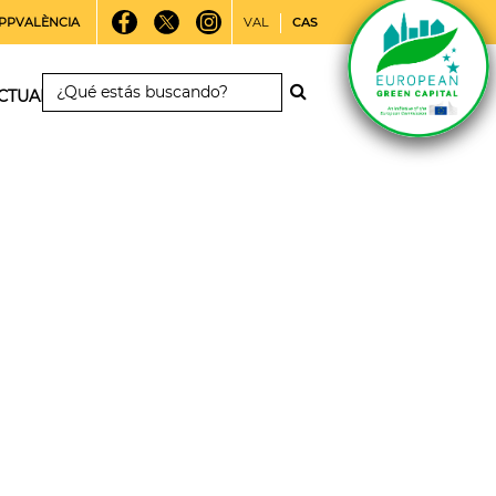
PPVALÈNCIA
VAL
CAS
CTUALIDAD