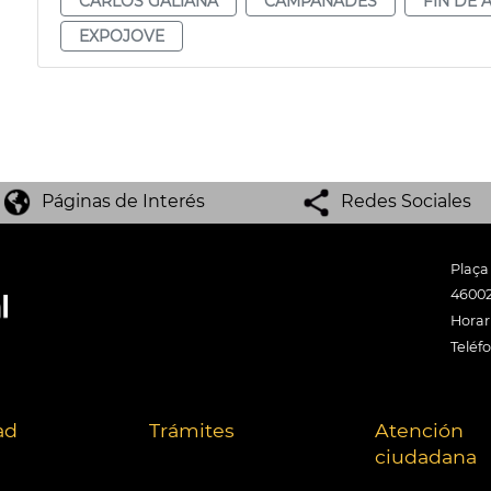
CARLOS GALIANA
CAMPANADES
FIN DE 
EXPOJOVE
Páginas de Interés
Redes Sociales
Plaça
46002
Horari
Teléf
ad
Trámites
Atención
ciudadana