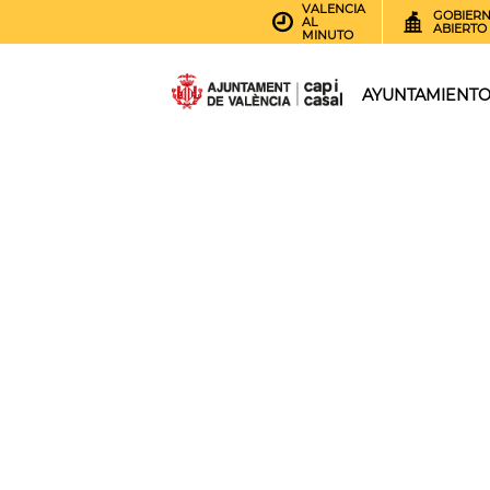
VALENCIA
GOBIER
AL
ABIERTO
MINUTO
AYUNTAMIENT