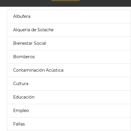
Albufera
Alquería de Solache
Bienestar Social
Bomberos
Contaminación Acústica
Cultura
Educación
Empleo
Fallas