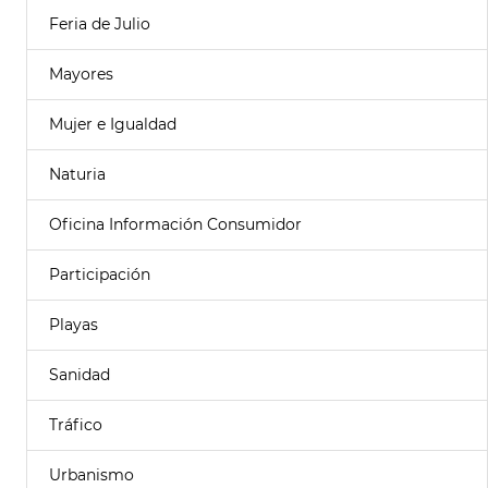
Feria de Julio
Mayores
Mujer e Igualdad
Naturia
Oficina Información Consumidor
Participación
Playas
Sanidad
Tráfico
Urbanismo