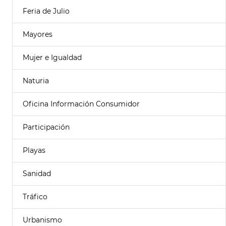
Feria de Julio
Mayores
Mujer e Igualdad
Naturia
Oficina Información Consumidor
Participación
Playas
Sanidad
Tráfico
Urbanismo