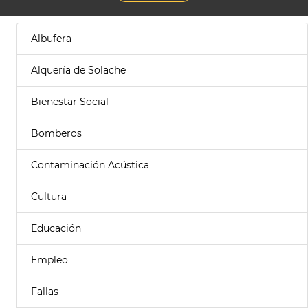
Albufera
Alquería de Solache
Bienestar Social
Bomberos
Contaminación Acústica
Cultura
Educación
Empleo
Fallas