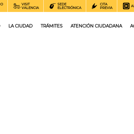
NO
VISIT
SEDE
CITA
A
VALENCIA
ELECTRÓNICA
PREVIA
O
LA CIUDAD
TRÁMITES
ATENCIÓN CIUDADANA
A