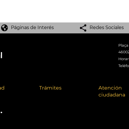
Páginas de Interés
Redes Sociales
Plaça
46002
Horari
Teléf
ad
Trámites
Atención
ciudadana
.