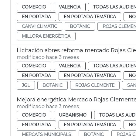
COMERCIO
VALENCIA
TODAS LAS AUDIEN
EN PORTADA
EN PORTADA TEMÁTICA
NO
CANVI CLIMÀTIC
BOTÀNIC
ROJAS CLEME
MILLORA ENERGÈTICA
Licitación abres reforma mercado Rojas C
modificado hace 3 meses
COMERCIO
VALENCIA
TODAS LAS AUDIEN
EN PORTADA
EN PORTADA TEMÁTICA
NO
JGL
BOTÀNIC
ROJAS CLEMENTE
SAN
Mejora energética Mercado Rojas Clement
modificado hace 3 meses
COMERCIO
URBANISMO
TODAS LAS AUD
EN PORTADA
EN PORTADA TEMÁTICA
NO
MERCATS MUNICIPALS
BOTÀNIC
ROJAS 