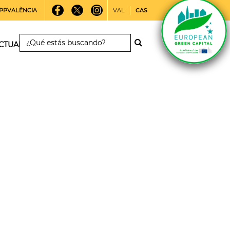
PPVALÈNCIA
VAL
CAS
CTUALIDAD