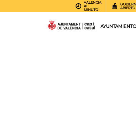
VALENCIA
GOBIER
AL
ABIERTO
MINUTO
AYUNTAMIENT