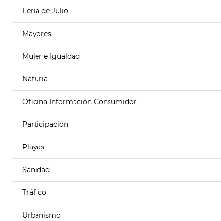
Feria de Julio
Mayores
Mujer e Igualdad
Naturia
Oficina Información Consumidor
Participación
Playas
Sanidad
Tráfico
Urbanismo