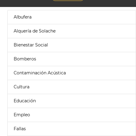
Albufera
Alquería de Solache
Bienestar Social
Bomberos
Contaminación Acústica
Cultura
Educación
Empleo
Fallas