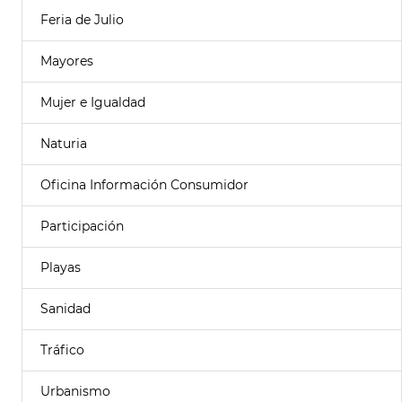
Feria de Julio
Mayores
Mujer e Igualdad
Naturia
Oficina Información Consumidor
Participación
Playas
Sanidad
Tráfico
Urbanismo