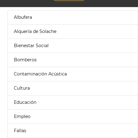
Albufera
Alquería de Solache
Bienestar Social
Bomberos
Contaminación Acústica
Cultura
Educación
Empleo
Fallas