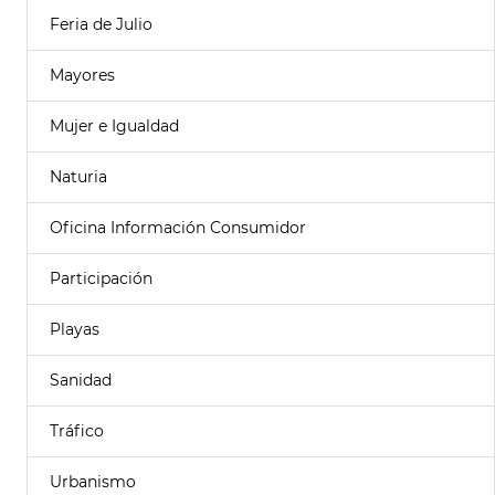
Feria de Julio
Mayores
Mujer e Igualdad
Naturia
Oficina Información Consumidor
Participación
Playas
Sanidad
Tráfico
Urbanismo