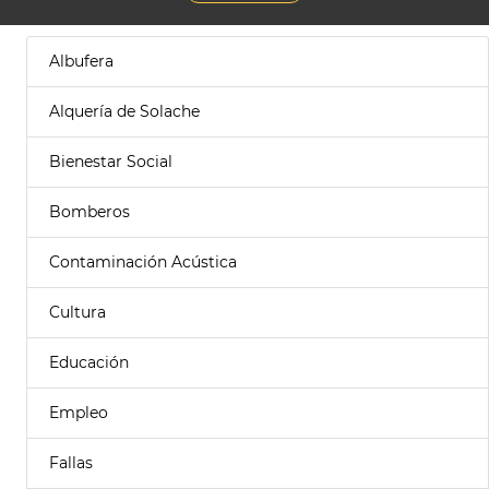
Albufera
Alquería de Solache
Bienestar Social
Bomberos
Contaminación Acústica
Cultura
Educación
Empleo
Fallas