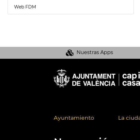
Web FDM
Nuestras Apps
Ayuntamiento
La ciud