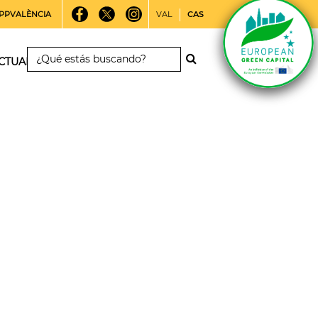
PPVALÈNCIA
VAL
CAS
CTUALIDAD