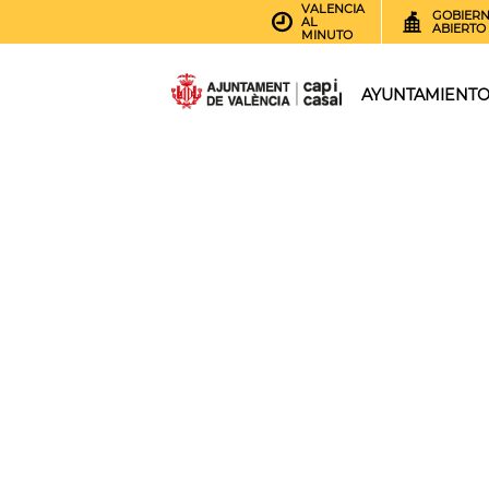
VALENCIA
GOBIER
AL
ABIERTO
MINUTO
AYUNTAMIENT