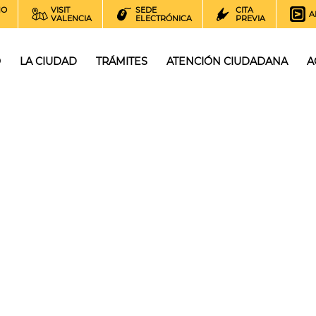
NO
VISIT
SEDE
CITA
A
VALENCIA
ELECTRÓNICA
PREVIA
O
LA CIUDAD
TRÁMITES
ATENCIÓN CIUDADANA
A